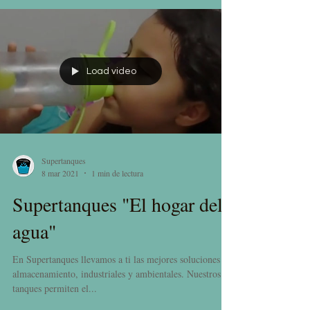
Load video
Supertanques
8 mar 2021
1 min de lectura
Supertanques "El hogar del
agua"
En Supertanques llevamos a ti las mejores soluciones de
almacenamiento, industriales y ambientales. Nuestros
tanques permiten el...