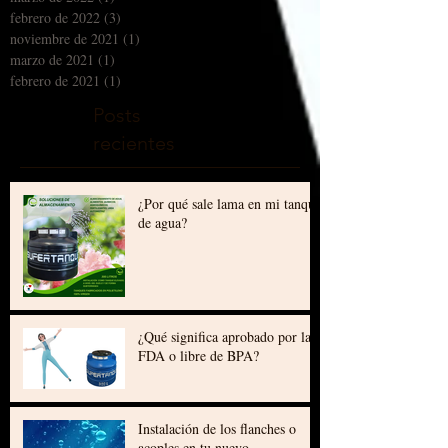
marzo de 2022
(1)
1 entrada
febrero de 2022
(3)
3 entradas
noviembre de 2021
(1)
1 entrada
marzo de 2021
(1)
1 entrada
febrero de 2021
(1)
1 entrada
Posts
recientes
¿Por qué sale lama en mi tanque
de agua?
¿Qué significa aprobado por la
FDA o libre de BPA?