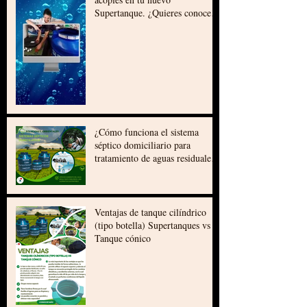
Instalación de los flanches o
acoples en tu nuevo
Supertanque. ¿Quieres conocer
cómo se instalan los flanches o
acoples en tu nuevo
Supertanque?. Chequealo en
este video:
¿Cómo funciona el sistema
séptico domiciliario para
tratamiento de aguas residuales
Supertanques?
Ventajas de tanque cilíndrico
(tipo botella) Supertanques vs
Tanque cónico