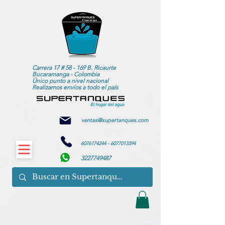
Carrera 17 # 58 - 169 B. Ricaurte
Bucaramanga - Colombia
Único punto a nivel nacional
Realizamos envíos a todo el país
ventas@supertanques.com
6076174244
-
6077013394
3227749487