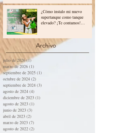
¡Construyela tú mismo!
¿Cómo instalo mi nuevo
supertanque como tanque
elevado? ¡Te contamos!
(esquema de instalación)
Archivo
julio de 2026
(1)
1 entrada
marzo de 2026
(1)
1 entrada
septiembre de 2025
(1)
1 entrada
octubre de 2024
(2)
2 entradas
septiembre de 2024
(3)
3 entradas
agosto de 2024
(4)
4 entradas
diciembre de 2023
(1)
1 entrada
agosto de 2023
(1)
1 entrada
junio de 2023
(3)
3 entradas
abril de 2023
(2)
2 entradas
marzo de 2023
(7)
7 entradas