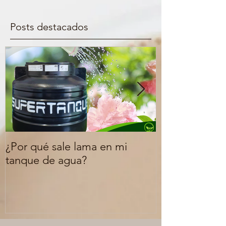
Posts destacados
¿Por qué sale lama en mi
¿Qué signific
tanque de agua?
FDA o libre d