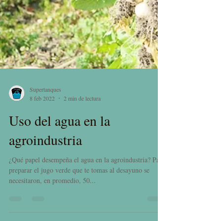
Supertanques
8 feb 2022
2 min de lectura
Uso del agua en la
agroindustria
¿Qué papel desempeña el agua en la agroindustria? Para
preparar el jugo verde que te tomas al desayuno se
necesitaron, en promedio, 50...