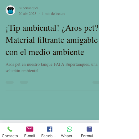
Supertanques
20 abr 2023
1 min de lectura
¡Tip ambiental! ¿Aros pet?
Material filtrante amigable
con el medio ambiente
Aros pet en nuestro tanque FAFA Supertanques, una
solución ambiental.
Contacto
E-mail
Facebook
Whatsapp
Formulario de contacto