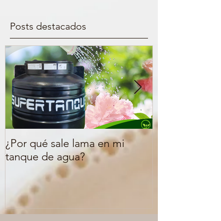
Posts destacados
¿Por qué sale lama en mi
¿Qué signific
tanque de agua?
FDA o libre d