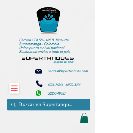
Carrera 17 # 58 - 169 B. Ricaurte
Bucaramanga - Colombia
Único punto a nivel nacional
Realizamos envíos a todo el país
ventas@supertanques.com
6076174244
-
6077013394
3227749487