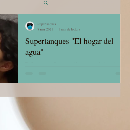
Inicia sesión/ Regístrate
Supertanques
8 mar 2021
1 min de lectura
Supertanques "El hogar del
agua"
En Supertanques llevamos a ti las mejores soluciones de
almacenamiento, industriales y ambientales. Nuestros tanques
permiten el...