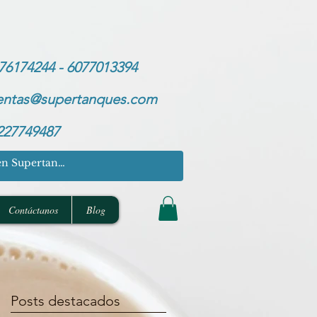
76174244 - 6077013394
entas@supertanques.com
227749487
Contáctanos
Blog
Posts destacados