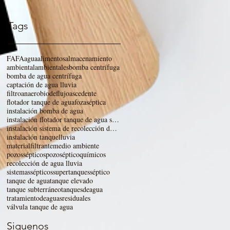
Tags
FAFA
agua
alimentos
almacenamiento
ambiental
ambientales
bomba centrífuga
bomba de agua centrífuga
captación de agua lluvia
filtroanaerobiodeflujoascedente
flotador tanque de agua
fozaséptica
instalación bomba de agua
instalación flotador tanque de agua supertanques
instalación sistema de recolección de agua lluvia
instalación tanque
lluvia
materialfiltrante
medio ambiente
pozossépticos
pozoséptico
químicos
recolección de agua lluvia
sistemassépticos
supertanques
séptico
tanque de agua
tanque elevado
tanque subterráneo
tanquesdeagua
tratamientodeaguasresiduales
válvula tanque de agua
Siguenos