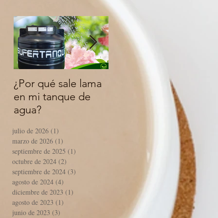
¿Por qué sale lama
¿Qué significa
Ins
en mi tanque de
aprobado por la
fla
agua?
FDA o libre de
en
BPA?
Su
julio de 2026
(1)
1 entrada
¿Q
marzo de 2026
(1)
1 entrada
cóm
septiembre de 2025
(1)
1 entrada
fla
octubre de 2024
(2)
2 entradas
septiembre de 2024
(3)
3 entradas
en
agosto de 2024
(4)
4 entradas
Su
diciembre de 2023
(1)
1 entrada
Ch
agosto de 2023
(1)
1 entrada
junio de 2023
(3)
3 entradas
vid