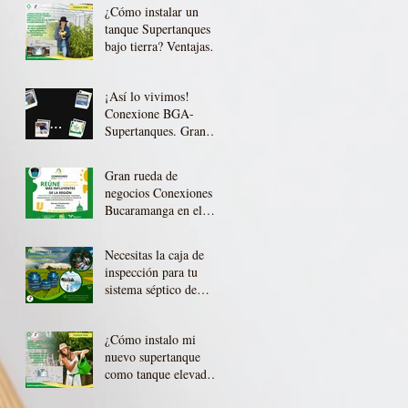
¿Cómo instalar un
tanque Supertanques
bajo tierra? Ventajas de
la instalación bajo
tierra o subterránea
¡Así lo vivimos!
Conexione BGA-
Supertanques. Gran
rueda de negocios en el
marco de la Feria
Gran rueda de
Bonita de
negocios Conexiones
Bucaramanga
Bucaramanga en el
marco de la Feria
Bonita
Necesitas la caja de
inspección para tu
sistema séptico de
tratamiento de aguas
residuales ¡Construyela
¿Cómo instalo mi
tú mismo!
nuevo supertanque
como tanque elevado?
¡Te contamos!