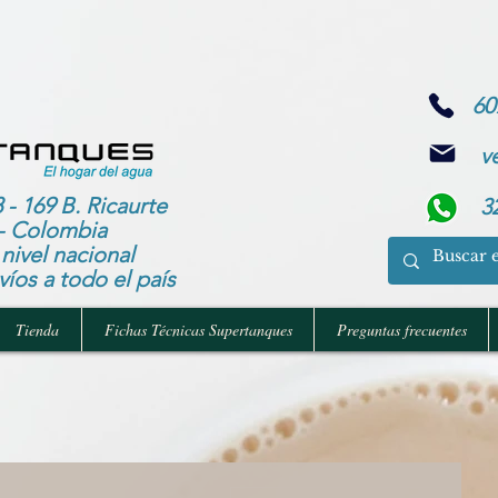
60
v
 - 169 B. Ricaurte
3
- Colombia
nivel nacional
íos a todo el país
Tienda
Fichas Técnicas Supertanques
Preguntas frecuentes