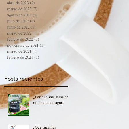
abril de 2023
(2)
2 entradas
marzo de 2023
(7)
7 entradas
agosto de 2022
(2)
2 entradas
julio de 2022
(4)
4 entradas
junio de 2022
(1)
1 entrada
marzo de 2022
(1)
1 entrada
febrero de 2022
(3)
3 entradas
noviembre de 2021
(1)
1 entrada
marzo de 2021
(1)
1 entrada
febrero de 2021
(1)
1 entrada
Posts recientes
¿Por qué sale lama en
mi tanque de agua?
¿Qué significa