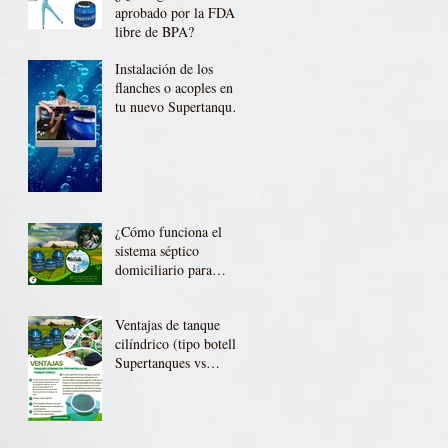
aprobado por la FDA o
libre de BPA?
Instalación de los
flanches o acoples en
tu nuevo Supertanque.
¿Quieres conocer cómo
se instalan los flanches
o acoples en tu nuevo
Supertanque?.
Chequealo en este
video:
¿Cómo funciona el
sistema séptico
domiciliario para
tratamiento de aguas
residuales
Ventajas de tanque
Supertanques?
cilíndrico (tipo botella)
Supertanques vs
Tanque cónico