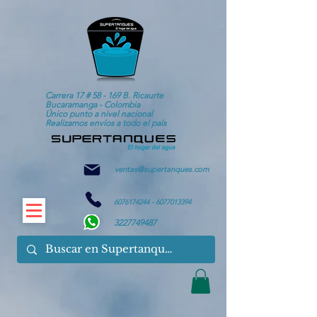
Carrera 17 # 58 - 169 B. Ricaurte
Bucaramanga - Colombia
Único punto a nivel nacional
Realizamos envíos a todo el país
ventas@supertanques.com
6076174244
-
6077013394
3227749487