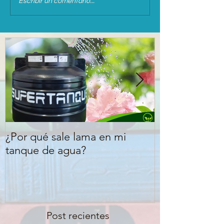
Escribir un comentario...
¿Por qué sale lama en mi
¿Qué signific
tanque de agua?
FDA o libre d
Post recientes