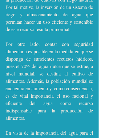
Por tal motivo, la inversión de un sistema de 
riego y almacenamiento de agua que 
permitan hacer un uso eficiente y sostenible 
de este recurso resulta primordial.
Por otro lado, contar con seguridad 
alimentaria es posible en la medida en que se 
disponga de suficientes recursos hídricos, 
pues el 70% del agua dulce que se extrae, a 
nivel mundial, se destina al cultivo de 
alimentos. Además, la población mundial se 
encuentra en aumento y, como consecuencia, 
es de vital importancia el uso racional y 
eficiente del agua como recurso 
indispensable para la producción de 
alimentos.
En vista de la importancia del agua para el 