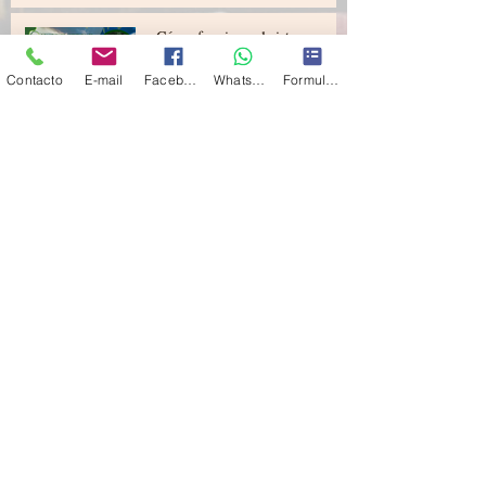
¿Cómo funciona el sistema
séptico domiciliario para
tratamiento de aguas residuales
Contacto
E-mail
Facebook
Whatsapp
Formulario de contacto
Supertanques?
Ventajas de tanque cilíndrico
(tipo botella) Supertanques vs
Tanque cónico
¿Cómo instalar un tanque
Supertanques bajo tierra?
Ventajas de la instalación bajo
tierra o subterránea
¡Así lo vivimos! Conexione