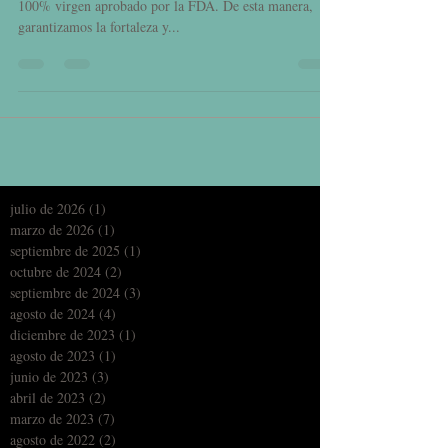
Nuestros tanques están fabricados con polietileno lineal
100% virgen aprobado por la FDA. De esta manera,
garantizamos la fortaleza y...
julio de 2026
(1)
1 entrada
marzo de 2026
(1)
1 entrada
septiembre de 2025
(1)
1 entrada
octubre de 2024
(2)
2 entradas
septiembre de 2024
(3)
3 entradas
agosto de 2024
(4)
4 entradas
diciembre de 2023
(1)
1 entrada
agosto de 2023
(1)
1 entrada
junio de 2023
(3)
3 entradas
abril de 2023
(2)
2 entradas
marzo de 2023
(7)
7 entradas