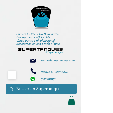
Carrera 17 # 58 - 169 B. Ricaurte
Bucaramanga - Colombia
Único punto a nivel nacional
Realizamos envíos a todo el país
ventas@supertanques.com
6076174244
-
6077013394
3227749487