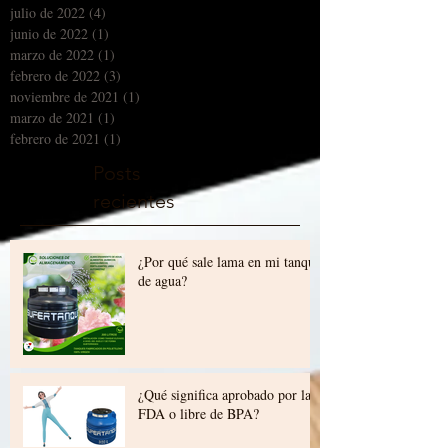
agosto de 2022
(2)
2 entradas
julio de 2022
(4)
4 entradas
junio de 2022
(1)
1 entrada
marzo de 2022
(1)
1 entrada
febrero de 2022
(3)
3 entradas
noviembre de 2021
(1)
1 entrada
marzo de 2021
(1)
1 entrada
febrero de 2021
(1)
1 entrada
Posts
recientes
¿Por qué sale lama en mi tanque
de agua?
¿Qué significa aprobado por la
FDA o libre de BPA?