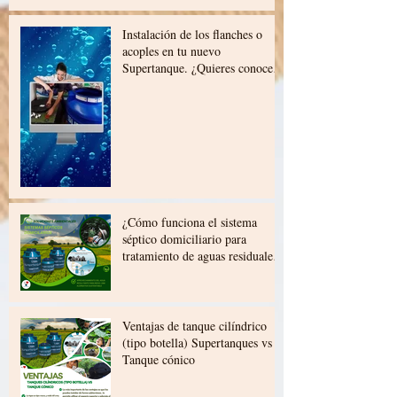
Instalación de los flanches o
acoples en tu nuevo
Supertanque. ¿Quieres conocer
cómo se instalan los flanches o
acoples en tu nuevo
Supertanque?. Chequealo en
este video:
¿Cómo funciona el sistema
séptico domiciliario para
tratamiento de aguas residuales
Supertanques?
Ventajas de tanque cilíndrico
(tipo botella) Supertanques vs
Tanque cónico