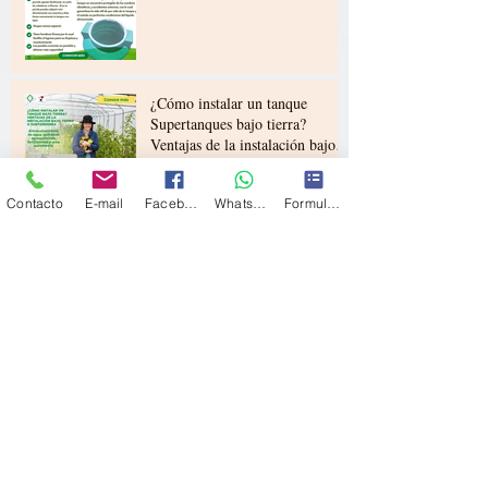
¿Cómo instalar un tanque
Supertanques bajo tierra?
Ventajas de la instalación bajo
tierra o subterránea
Contacto
E-mail
Facebook
Whatsapp
Formulario de contacto
¡Así lo vivimos! Conexione
BGA-Supertanques. Gran rueda
de negocios en el marco de la
Feria Bonita de Bucaramanga
Gran rueda de negocios
Conexiones Bucaramanga en el
marco de la Feria Bonita