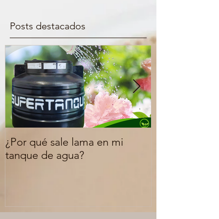
Posts destacados
¿Por qué sale lama en mi
¿Qué signific
tanque de agua?
FDA o libre d