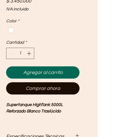
Precio
$ 3.450.000
IVA incluido
Color
*
Cantidad
*
Agregar al carrito
Comprar ahora
Supertanque HighTank 5000L
Reforzado Blanco Traslúcido
Nuestro Supertanque HighTank
5.000L Reforzado Cilíndrico (Tipo
Especificaciones Técnicas