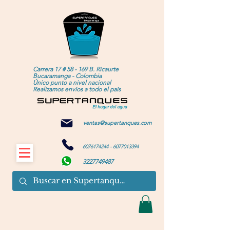
Carrera 17 # 58 - 169 B. Ricaurte
Bucaramanga - Colombia
Único punto a nivel nacional
Realizamos envíos a todo el país
ventas@supertanques.com
6076174244
-
6077013394
3227749487