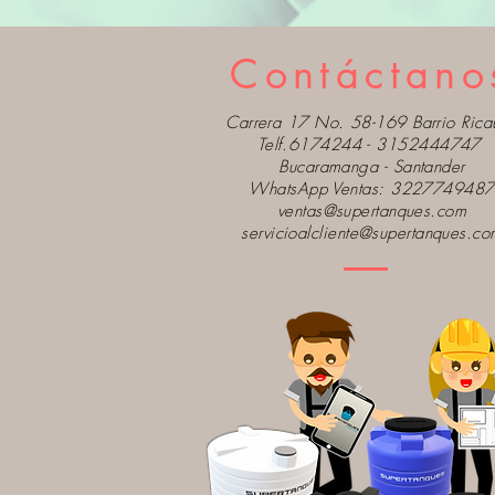
Contáctano
Carrera 17 No. 58-169 Barrio Ricau
Telf.6174244 - 3152444747
Bucaramanga - Santander
WhatsApp Ventas:
3227749487
ventas@supertanques.com
servicioalcliente@supertanques.co