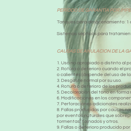
PERÍODO DE GARANTÍA POR IMP
Tanques para almacenamiento: 1
Sistemas sépticos para tratamient
CAUSAS DE ANULACION DE LA G
1. Uso no apropiado o distinto al p
2. Rotura o deterioro cuando el p
o calientes (depende del uso de la 
3. Desgaste normal por su uso.
4. Rotura o deterioro de los produ
5. Decoloración del tono en forma 
6. Modificaciones en los componen
7. Perforaciones adicionales realiz
8. Fallas producidas por causas n
por eventos naturales que sobrepa
tormentas, tornados y otros.
9. Fallas o deterioro producido po