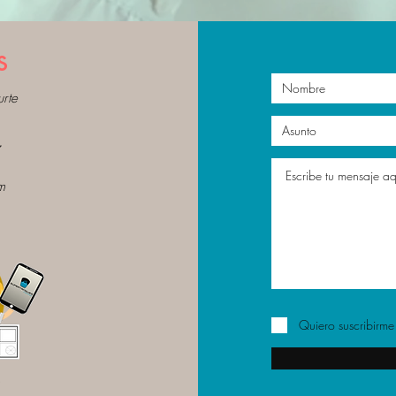
s
rte
m
Quiero suscribirme 