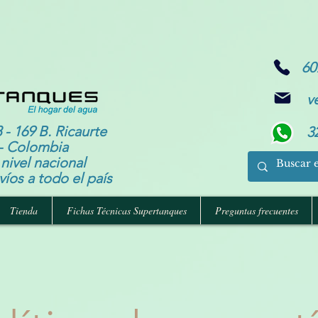
60
v
 - 169 B. Ricaurte
3
- Colombia
nivel nacional
íos a todo el país
Tienda
Fichas Técnicas Supertanques
Preguntas frecuentes