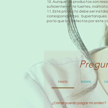
10. Aunque los productos son resi
suficientemente fuertes, maltrato
11. Este producto debe ser instal
correspondientes. Supertanques – 
por lo que los defectos por este c
Pregun
PAGOS
ENVIOS
CA
¿Cómo puedo pagar mi orden?