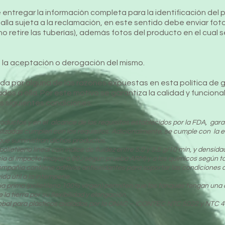
be entregar la información completa para la identificación del
alla sujeta a la reclamación, en este sentido debe enviar foto
no retire las tuberías), además
fotos del producto en el cual
 la aceptación o derogación del mismo.
álida por alguna de las razones expuestas en esta política de g
ados a ella. Por este motivo se garantiza la calidad y funcion
s siguientes condiciones:
roductos y en el alcance de los requisitos establecidos por la FDA, gar
lizadas cumplen con los requisitos. Adicionalmente, se cumple con la e
que suministran dichos productos.
ietileno lineal con índice de fluidez entre 5.0 y 5.5 g/10 min, y densida
a al impacto (mayor a 60J según prueba ARM) y a los químicos según ta
compañía contiene aditivos antioxidantes para soportar las condicione
ida útil a la intemperie.
ia prima (polietileno 100% virgen) permiten que los tanques tengan una a
a tierra por su flexibilidad y elongación.
obal para plásticos avalados por la ONAC – ICONTEC NTC 5022 y NTC 4