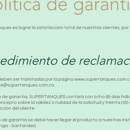
lítica de garant
es es lograr la satisfacción total de nuestros clientes, po
edimiento de reclamac
 deben ser tramitadas por la página
www.supertanques.com.
ente@supertanques.com.co
.
so de garantía, SUPERTANQUES contará con ocho (8) días hábi
oncepto sobre la validez o nulidad de la solicitud y treinta (30)
cción del cliente.
io de garantía se debe hacer llegar el producto a nuestras ins
nga - Santander).