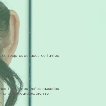
to con objetos pesados, cortantes
nes, terremotos. D
años causados
emotos, vendavales, granizo,
s.