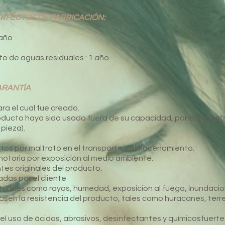
ERFECTOS DE FABRICACIÓN:
 año
o de aguas residuales : 1 año
ARANTÍA
ara el cual fue creado.
roducto haya sido usado fuera de su capacidad, por el impac
pieza).
ctos por maltrato en el transporte y almacenamiento.
notoria por exposición al medio ambiente.
tes originales del producto.
adas por el cliente
aturales como rayos, humedad, exposición al fuego, inundacio
sen la resistencia del producto, tales como huracanes, terr
r el uso de ácidos, abrasivos, desinfectantes y químicosfuerte