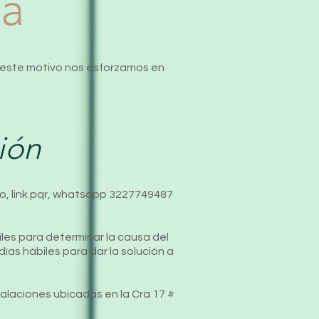
ía
r este motivo nos esforzamos en
ión
co
, link pqr, whatsapp 3227749487
les para determinar la causa del
 días hábiles para dar la solución a
talaciones ubicadas en la Cra 17 #