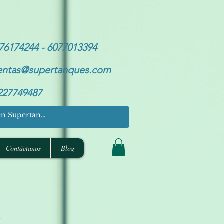
76174244 - 6077013394
entas@supertanques.com
227749487
Contáctanos
Blog