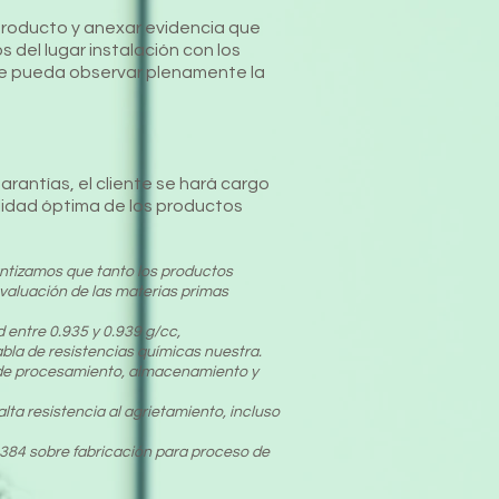
 producto y anexar evidencia que
s del lugar instalación
con los
 se pueda observar plenamente la
arantías, el cliente se hará cargo
alidad óptima de los productos
antizamos que tanto los productos
valuación de las materias primas
d entre 0.935 y 0.939 g/cc,
bla de resistencias químicas nuestra.
s de procesamiento, almacenamiento y
lta resistencia al agrietamiento, incluso
384 sobre fabricación para proceso de