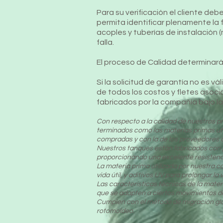
Para su verificación el cliente de
permita identificar plenamente la f
acoples y tuberías de instalación (
falla.
El proceso de Calidad determinará
Si la solicitud de garantía no es v
de todos los costos y fletes asoci
fabricados por la compañía bajo la
Con respecto a la calidad de nuestros p
terminados como las materias primas uti
compradas y con la de los proveedores 
Nuestros tanques están fabricados con pol
proporcionando una excelente resistenci
La materia prima utilizada por nuestra 
vida útil, y aditivos UV para prolongar la v
Las características técnicas de la mater
que se adapten a ciertos movimientos de l
Cumplen con el método de migración gl
rotomoldeo.